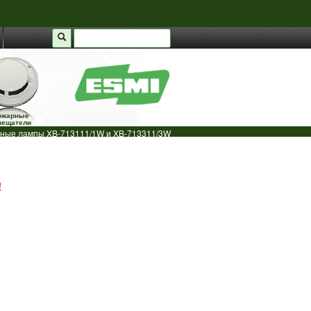
ожарные
вещатели
ные лампы XB-713111/1W и XB-713311/3W
!