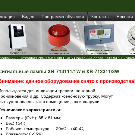
ентация
Видео
Программа обучения
Контакты
Новости
ESMI
Пожарные
Дополнительные
П
Sense FDP
оповещатели
устройства
из
продукции
>
Пожарная сигнализация ESA
>
Пожарные оповещатели
> Сигналь
Сигнальные лампы XB-713111/1W и XB-713311/3W
Внимание: данное оборудование снято с производства
Используются для индикации тревоги: пожарной,
проникновения и др. Содержат ксеноновую трубку. Могут
быть установлены как в помещении, так и снаружи.
Технические характеристики:
Размеры (ØхН): 85 х 81 мм;
Вес: 154г;
Рабочая температура: —20оC - +40оC;
Влажность: 0-95%;