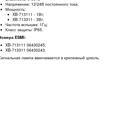
Напряжение: 12/24В постоянного тока;
Мощность:
XB-713111 - 1Вт;
XB-713311 - 3Вт.
Частота вспышек: 1Гц;
Класс защиты: IP65.
Номера ESMI:
XB-713111 06430245;
XB-713311 06430243.
Сигнальная лампа ввинчивается в крепежный цоколь.