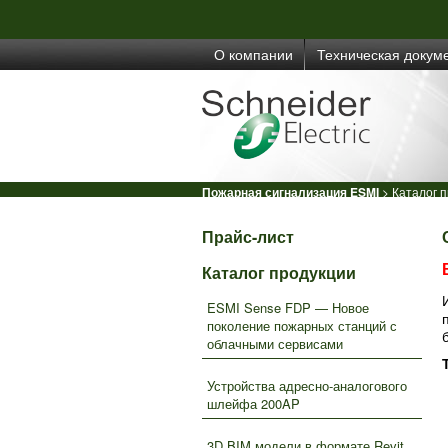
О компании
Техническая докум
Пожарная сигнализация ESMI
>
Каталог 
Прайс-лист
Каталог продукции
ESMI Sense FDP — Новое
поколение пожарных станций с
облачными сервисами
Устройства адресно-аналогового
шлейфа 200AP
3D BIM модели в формате Revit