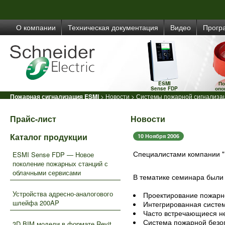
О компании
Техническая документация
Видео
Прогр
ESMI
По
Sense FDP
опо
Пожарная сигнализация ESMI
>
Новости
> Системы пожарной сигнализац
Прайс-лист
Новости
Каталог продукции
10 Ноября 2006
Специалистами компании "
ESMI Sense FDP — Новое
поколение пожарных станций с
облачными сервисами
В тематике семинара были
Устройства адресно-аналогового
Проектирование пожарн
шлейфа 200AP
Интегрированная систе
Часто встречающиеся не
Система пожарной безо
3D BIM модели в формате Revit