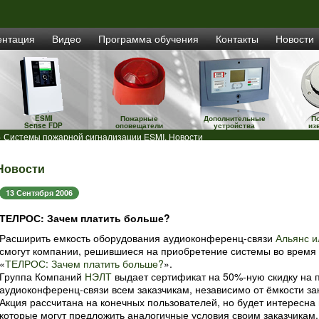
ентация
Видео
Программа обучения
Контакты
Новости
ESMI
Пожарные
Дополнительные
П
Sense FDP
оповещатели
устройства
из
 Системы пожарной сигнализации ESMI. Новости
Новости
13 Сентября 2006
ТЕЛРОС: Зачем платить больше?
Расширить емкость оборудования аудиоконференц-связи
Альянс и
смогут компании, решившиеся на приобретение системы во время 
«
ТЕЛРОС: Зачем платить больше?
».
Группа Компаний
НЭЛТ
выдает сертификат на 50%-ную скидку на 
аудиоконференц-связи всем заказчикам, независимо от ёмкости за
Акция рассчитана на конечных пользователей, но будет интересн
которые могут предложить аналогичные условия своим заказчикам.