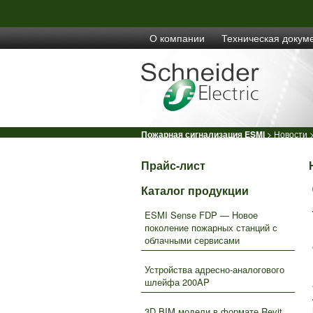
О компании
Техническая докум
Пожарная сигнализация ESMI
>
Новости
>
Прайс-лист
Каталог продукции
ESMI Sense FDP — Новое
поколение пожарных станций с
облачными сервисами
Устройства адресно-аналогового
шлейфа 200AP
3D BIM модели в формате Revit