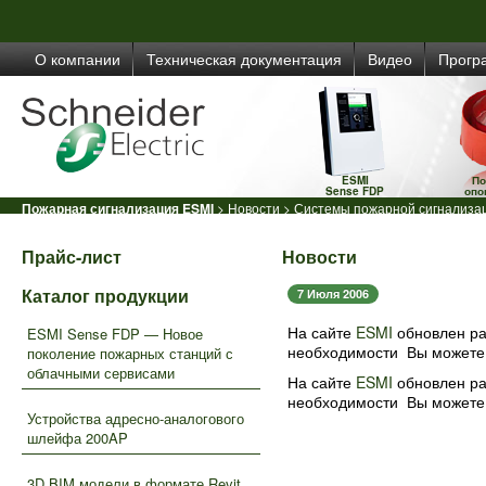
О компании
Техническая документация
Видео
Прогр
ESMI
По
Sense FDP
опо
Пожарная сигнализация ESMI
>
Новости
> Системы пожарной сигнализац
Прайс-лист
Новости
Каталог продукции
7 Июля 2006
На сайте
ESMI
обновлен ра
ESMI Sense FDP — Новое
необходимости Вы можете 
поколение пожарных станций с
облачными сервисами
На сайте
ESMI
обновлен ра
необходимости Вы можете 
Устройства адресно-аналогового
шлейфа 200AP
3D BIM модели в формате Revit