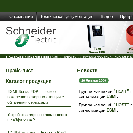
О компании
Техническая документация
Видео
Прогр
ESMI
По
Sense FDP
опо
Пожарная сигнализация ESMI
>
Новости
> Системы пожарной сигнализац
Прайс-лист
Новости
Каталог продукции
26 Января 2006
Группа компаний
"НЭЛТ"
п
ESMI Sense FDP — Новое
сигнализации
ESMI
.
поколение пожарных станций с
облачными сервисами
Группа компаний
"НЭЛТ"
п
сигнализации
ESMI
.
Устройства адресно-аналогового
шлейфа 200AP
3D BIM модели в формате Revit