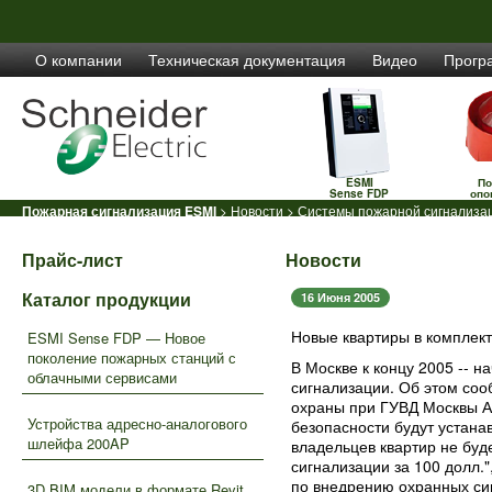
О компании
Техническая документация
Видео
Прогр
ESMI
По
Sense FDP
опо
Пожарная сигнализация ESMI
>
Новости
> Системы пожарной сигнализац
Прайс-лист
Новости
Каталог продукции
16 Июня 2005
Новые квартиры в комплект
ESMI Sense FDP — Новое
поколение пожарных станций с
В Москве к концу 2005 -- н
облачными сервисами
сигнализации. Об этом со
охраны при ГУВД Москвы Ал
Устройства адресно-аналогового
безопасности будут устанав
шлейфа 200AP
владельцев квартир не буде
сигнализации за 100 долл."
по внедрению охранных си
3D BIM модели в формате Revit