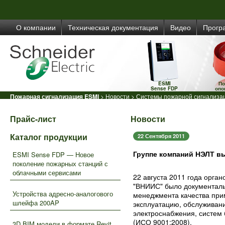
О компании
Техническая документация
Видео
Прогр
ESMI
По
Sense FDP
опо
Пожарная сигнализация ESMI
>
Новости
> Системы пожарной сигнализац
Прайс-лист
Новости
Каталог продукции
22 Сентября 2011
Группе компаний НЭЛТ в
ESMI Sense FDP — Новое
поколение пожарных станций с
облачными сервисами
22 августа 2011 года орг
"ВНИИС" было документаль
Устройства адресно-аналогового
менеджмента качества прим
шлейфа 200AP
эксплуатацию, обслуживан
электроснабжения, систем 
(ИСО 9001:2008).
3D BIM модели в формате Revit